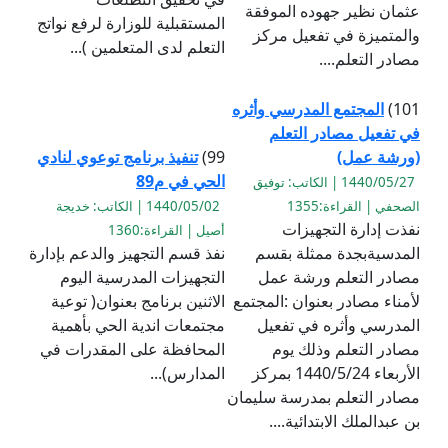
عثمان نظير جهوده الموفقة
المستقبلية للوزارة لرفع نواتج
والمتميزة في تفعيل مركز
التعلم لدى المتعلمين )...
مصادر التعلم....
101)
المجتمع المدرسي وأثره
في تفعيل مصادر التعلم
(ورشة عمل)
99)
تنفيذ برنامج توعوي لنادي
الحي في م89
1440/05/27 | الكاتب: توفيق
الصحفي | القراءة:1355
1440/05/02 | الكاتب: خديجة
نفذت إدارة التجهيزات
أصيل | القراءة:1360
المدسيةبجدة ممثلة بقسم
نفذ قسم التجهيز والدعم بإدارة
مصادر التعلم ورشة عمل
التجهيزات المدرسية اليوم
لأمناء مصادر بعنوان :المجتمع
الاثنين برنامج بعنوان( توعية
المدرسي وأثره في تفعيل
مجتمعات اندية الحي بأهمية
مصادر التعلم وذلك يوم
المحافظة على المقدرات في
الأربعاء 1440/5/24 بمركز
المدارس)...
مصادر التعلم بمدرسة سليمان
بن عبدالملك الابتدائية....