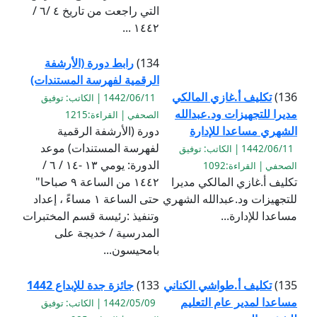
التي راجعت من تاريخ ٤ /٦ /
١٤٤٢ ...
134)
رابط دورة (الأرشفة
الرقمية لفهرسة المستندات)
136)
تكليف أ.غازي المالكي
1442/06/11 | الكاتب: توفيق
مديرا للتجهيزات ود.عبدالله
الصحفي | القراءة:1215
الشهري مساعدا للإدارة
دورة (الأرشفة الرقمية
لفهرسة المستندات) موعد
1442/06/11 | الكاتب: توفيق
الدورة: يومي ١٣ -١٤ / ٦ /
الصحفي | القراءة:1092
تكليف أ.غازي المالكي مديرا
١٤٤٢ من الساعة ٩ صباحا"
للتجهيزات ود.عبدالله الشهري
حتى الساعة ١ مساءً ، إعداد
مساعدا للإدارة...
وتنفيذ :رئيسة قسم المختبرات
المدرسية / خديجة على
بامحيسون...
135)
تكليف أ.طواشي الكناني
133)
جائزة جدة للإبداع 1442
مساعدا لمدير عام التعليم
1442/05/09 | الكاتب: توفيق