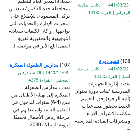
سعادة المدير العام للتعليم
1441/03/23 | الكاتب: صالحة
بمحافظة جدة الدكتور/ سعد بن
الزهراني | القراءة:1318
بركي المسعودي للإطلاع على
...
منجزات الإدارة والتحديات التي
تواجهها ، و كان لكلمات سعادته
التوجيهية والتحفيزية لفريق
العمل ابلغ الأثر في مواصلة ا...
108)
تنفيذ دورة
107)
مدارس الطفولة المبكرة
1441/02/02 | الكاتب: خديجة
1440/12/03 | الكاتب: توفيق
أصيل | القراءة:1332
الصحفي | القراءة:4375
نفذت إدارة التجهيزات
تهدف مدارس الطفولة
المدرسية /بنات دورة بعنوان
المبكرة إلى تهيئة الأطفال من
(آلية الرجيع)وفق التعميم
سن (4-6) سنوات للدخول في
الجديد بحضور مساعدات
التعليم العام، واستيعابهم في
مكاتب الاشراف الاربع
مرحلة رياض الأطفال تحقيقًا
ومشرفات القيادة المدرسية
لرؤية المملكة 2030...
...