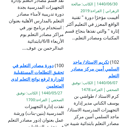
نفذ قسم مصادر التعلم بإدارة
1440/06/30 | الكاتب: صالحة
التجهيزات المدرسية بجدة
الزهراني | القراءة:2019
دورة تدريبية لأمناء مصادر
أقيمت مؤخرًا دورة " تقنية
التعلم بالمدارس الأهلية بعنوان
الواقع المعزز في التعليم أكثر
: استخدام برنامج نور في
إثارة " والتي نفذها بنجاح قسم
مراكز مصادر التعلم يوم
المكتبات ومصادر التعلم...
الأربعاء 6/8/بابتدائية
عبدالرحمن بن عوف....
102)
تكريم الاستاذ/ ماجد
100)
دورة مصادر التعلم في
السلمي أمين مركز مصادر
تحقيق التطلعات المستقبلية
التعلم
للوزارة لرفع نواتج التعلم لدى
1440/06/07 | الكاتب: توفيق
المتعلمين
الصحفي | القراءة:1478
1440/05/27 | الكاتب: توفيق
كرم الاستاذ / طواشي بن
الصحفي | القراءة:1700
يوسف الكناني مدير إدارة
نفذت إدارة التجهيزات
التجهيزات المدرسية الاستاذ/
المدرسية (بنين-بنات) ورشة
ماجد السلمي أمين مركز
عمل بعنوان (دور مصادر التعلم
مصادر التعلم بابتدائية شيبة بن
في تحقيق التطلعات