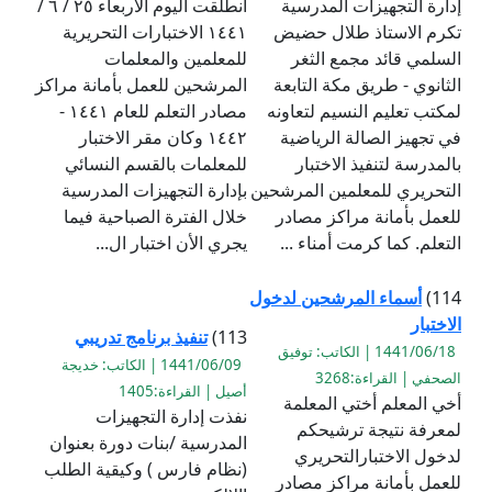
إدارة التجهيزات المدرسية
انطلقت اليوم الأربعاء ٢٥ / ٦ /
تكرم الاستاذ طلال حضيض
١٤٤١ الاختبارات التحريرية
السلمي قائد مجمع الثغر
للمعلمين والمعلمات
الثانوي - طريق مكة التابعة
المرشحين للعمل بأمانة مراكز
لمكتب تعليم النسيم لتعاونه
مصادر التعلم للعام ١٤٤١ -
في تجهيز الصالة الرياضية
١٤٤٢ وكان مقر الاختبار
بالمدرسة لتنفيذ الاختبار
للمعلمات بالقسم النسائي
التحريري للمعلمين المرشحين
بإدارة التجهيزات المدرسية
للعمل بأمانة مراكز مصادر
خلال الفترة الصباحية فيما
التعلم. كما كرمت أمناء ...
يجري الأن اختبار ال...
114)
أسماء المرشحين لدخول
الاختبار
113)
تنفيذ برنامج تدريبي
1441/06/18 | الكاتب: توفيق
1441/06/09 | الكاتب: خديجة
الصحفي | القراءة:3268
أصيل | القراءة:1405
أخي المعلم أختي المعلمة
نفذت إدارة التجهيزات
لمعرفة نتيجة ترشيحكم
المدرسية /بنات دورة بعنوان
لدخول الاختبارالتحريري
(نظام فارس ) وكيقية الطلب
للعمل بأمانة مراكز مصادر