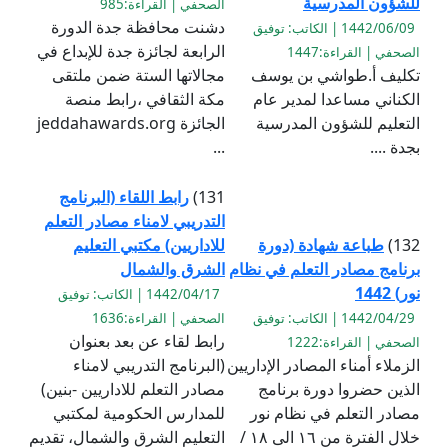
للشؤون المدرسية
الصحفي | القراءة:985
دشنت محافظة جدة الدورة
1442/06/09 | الكاتب: توفيق
الرابعة لجائزة جدة للإبداع في
الصحفي | القراءة:1447
تكليف أ.طواشي بن يوسف
مجالاتها الستة ضمن ملتقى
الكناني مساعدا لمدير عام
مكة الثقافي ،رابط منصة
التعليم للشؤون المدرسية
الجائزة jeddahawards.org
بجدة ....
...
131)
رابط اللقاء (البرنامج
التدريبي لامناء مصادر التعلم
132)
طباعة شهادة (دورة
للاداريين) مكتبي التعليم
برنامج مصادر التعلم في نظام
الشرق والشمال
نور) 1442
1442/04/17 | الكاتب: توفيق
1442/04/29 | الكاتب: توفيق
الصحفي | القراءة:1636
رابط لقاء عن بعد بعنوان
الصحفي | القراءة:1222
الزملاء أمناء المصادر الإداريين
(البرنامج التدريبي لامناء
الذين حضروا دورة برنامج
مصادر التعلم للاداريين -بنين)
مصادر التعلم في نظام نور
للمدارس الحكومية لمكتبي
خلال الفترة من ١٦ الى ١٨ /
التعليم الشرق والشمال، تقديم