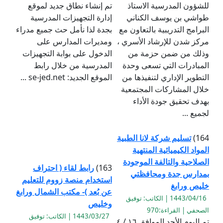
للشؤون المدرسية الاستاذ
تم إنشاء نطاق جديد لموقع
طواشي بن يوسف الكناني
إدارة التجهيزات المدرسية
البرامج التدريبية بالتعاون مع
بجدة لذا نأمل حث جميع مدراء
مركز شدن للإرشاد الأسري ،
ومديرات المدارس على
وذلك من ضمن حزمة من
الدخول على بوابة التجهيزات
المبادرات التي تسعى وحدة
المدرسية من خلال رابط
التطوير الإداري لتنفيذها من
الموقع الجديد: se-jed.net ...
خلال المشاركات المجتمعية
بهدف تحقيق جودة الأداء
لجميع ...
164)
تسليم شركة لانا الطبية
المواد الكيميائية المنتهية
الصلاحية والتالفة الموجودة
163)
رابط لقاء ( احتراف
بمدارس جدة ومحافظتي
استخدام منصة زووم للتعليم
خليص ورابغ
عن بُعد )- مكتب الشمال ورابغ
1443/04/16 | الكاتب: توفيق
وخليص
الصحفي | القراءة:970
1443/03/27 | الكاتب: توفيق
تم اليوم الأحد الموافق ١٦ / ٤