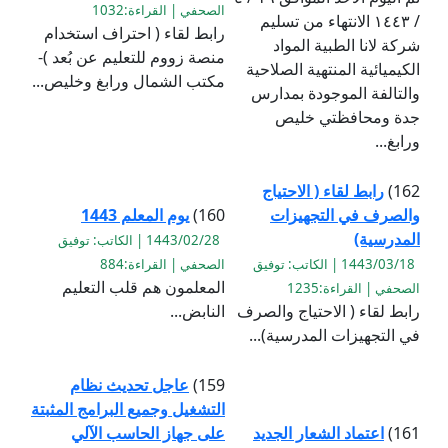
الصحفي | القراءة:1032
/ ١٤٤٣ الانتهاء من تسليم
رابط لقاء ( احتراف استخدام
شركة لانا الطبية المواد
منصة زووم للتعليم عن بُعد )-
الكيميائية المنتهية الصلاحية
مكتب الشمال ورابغ وخليص...
والتالفة الموجودة بمدارس
جدة ومحافظتي خليص
ورابغ...
162)
رابط لقاء ( الاحتياج
والصرف في التجهيزات
160)
يوم المعلم 1443
المدرسية)
1443/02/28 | الكاتب: توفيق
1443/03/18 | الكاتب: توفيق
الصحفي | القراءة:884
المعلمون هم قلب التعليم
الصحفي | القراءة:1235
رابط لقاء ( الاحتياج والصرف
النابض...
في التجهيزات المدرسية)...
159)
عاجل تحديث نظام
التشغيل وجميع البرامج المثبتة
161)
اعتماد الشعار الجديد
على جهاز الحاسب الآلي