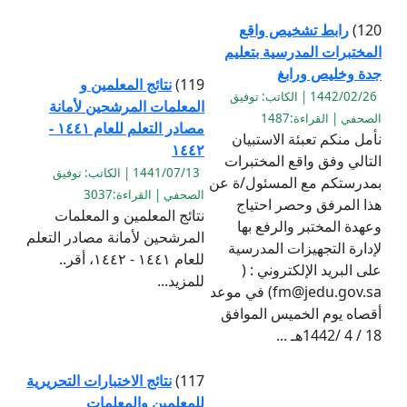
120)
رابط تشخيص واقع
المختبرات المدرسية بتعليم
جدة وخليص ورابغ
119)
نتائج المعلمين و
1442/02/26 | الكاتب: توفيق
المعلمات المرشحين لأمانة
الصحفي | القراءة:1487
مصادر التعلم للعام ١٤٤١ -
نأمل منكم تعبئة الاستبيان
١٤٤٢
التالي وفق واقع المختبرات
1441/07/13 | الكاتب: توفيق
بمدرستكم مع المسئول/ة عن
الصحفي | القراءة:3037
هذا المرفق وحصر احتياج
نتائج المعلمين و المعلمات
وعهدة المختبر والرفع بها
المرشحين لأمانة مصادر التعلم
لإدارة التجهيزات المدرسية
للعام ١٤٤١ - ١٤٤٢، أقر..
على البريد الإلكتروني : (
للمزيد...
fm@jedu.gov.sa) في موعد
أقصاه يوم الخميس الموافق
18 / 4 /1442هـ ...
117)
نتائج الاختبارات التحريرية
للمعلمين والمعلمات