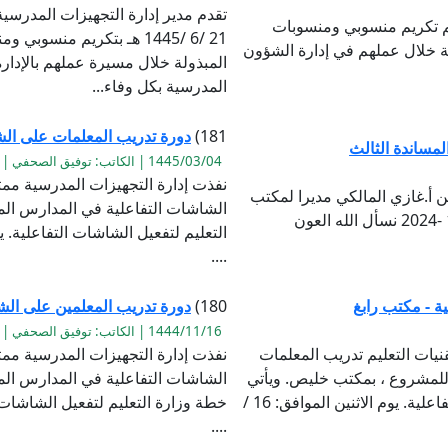
تقدم مدير إدارة التجهيزات المدرسية 
تم تكريم منسوبي ومنسوبات
21 /6 /1445 هـ بتكريم من
لة خلال عملهم في إدارة الشؤون
المبذولة خلال مسيرة عملهم بالإدارة
المدرسية بكل وفاء...
181)
دورة تدريب المعلمات على الشاشا
لمساندة الثالث
1445/03/04 | الكاتب: توفيق الصحفي | القراءة:1088
نفذت إدارة التجهيزات المدرسية ممث
ن أ.غازي المالكي مديرا لمكتب
الشاشات التفاعلية في المدارس ال
الخدمات المساندة الثالث، لمدة عام من تاريخ 1 -1 -2024 نسأل الله العون
....
ة - مكتب رابغ
180)
دورة تدريب المعلمين على الشا
1444/11/16 | الكاتب: توفيق الصحفي | القراءة:1473
نيات التعليم تدريب المعلمات
نفذت إدارة التجهيزات المدرسية ممث
للمشروع ، بمكتب خليص. ويأتي
الشاشات التفاعلية في المدارس الم
ذلك ضمن خطة وزارة التعليم لتفعيل الشاشات التفاعلية. يوم الاثنين الموافق: 16 /
....