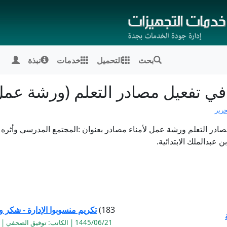
بحث
التحميل
خدمات
نبذة
في تفعيل مصادر التعلم (ورشة عمل
حرير
ادر التعلم ورشة عمل لأمناء مصادر بعنوان :المجتمع المدرسي وأثره ف
183)
تكريم منسوبوا الإدارة - شكر 
1445/06/21 | الكاتب: توفيق الصحفي | القراءة:1082