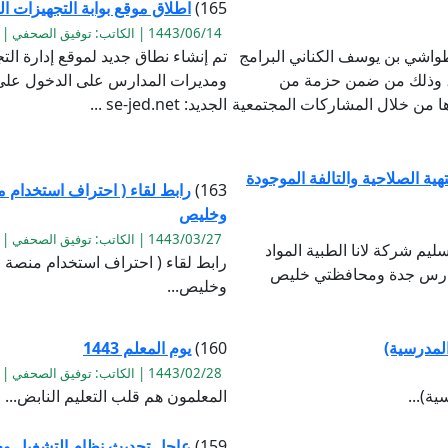
165)
اطلاق موقع بوابة التجهيزات ال
1443/06/14 | الكاتب: توفيق الصحفي | القراءة:3363
واشي بن يوسف الكناني البرامج
تم إنشاء نطاق جديد لموقع إدارة ال
ي ، وذلك من ضمن حزمة من
ومديرات المدارس على الدخول على ب
ذها من خلال المشاركات المجتمعية
الجديد: se-jed.net ...
تهية الصلاحية والتالفة الموجودة
163)
رابط لقاء ( احتراف استخدام م
وخليص
1443/03/27 | الكاتب: توفيق الصحفي | القراءة:1032
 / ٤ / ١٤٤٣ الانتهاء من تسليم شركة لانا الطبية المواد
رابط لقاء ( احتراف استخدام منصة ز
 بمدارس جدة ومحافظتي خليص
وخليص...
المدرسية)
160)
يوم المعلم 1443
1443/02/28 | الكاتب: توفيق الصحفي | القراءة:884
ة)...
المعلمون هم قلب التعليم النابض...
159)
عاجل تحديث نظام التشغيل وجم