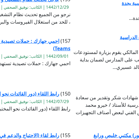
سية بجدة
1442/12/29 | الكاتب: توفيق الصحفي | القراءة:1013
نرجو من الجميع تحديث نظام التشغيل
ة...
، للحد من استغلال الفيروسات والبرام
 الدراسية
157)
Teams)
 المالكي يقوم بزيارة لمستودعات
1442/09/01 | الكاتب: توفيق الصحفي | القراءة:1107
كتب على المدارس لضمان بداية
احمي جهازك : حملات تصيدية تستهدف مايكروسوف
لد عسيري...
150)
رابط اللقاء (دور القائدات نحو 
ف شهادات شكر وتقدير من سعادة
1442/07/29 | الكاتب: توفيق الصحفي | القراءة:1205
درسية للأستاذ / خيرو محمد
رابط اللقاء (دور القائدات نحو المختبر
ص الفني لبعض أصناف التجهيزات
نور) مكتبي خليص ورابغ
155)
رابط لقاء (الاحتياج والدعم في