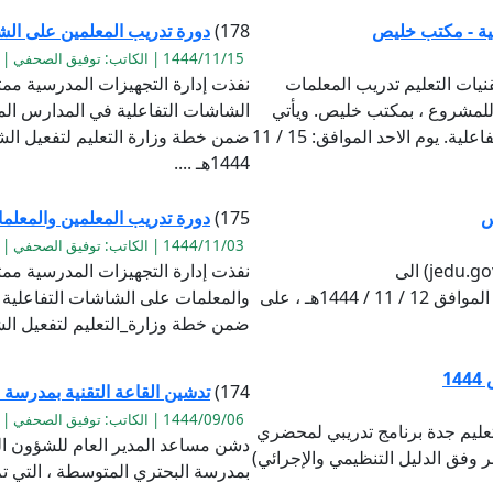
ية - مكتب خليص
178)
دورة تدريب المعلمين على الش
1444/11/15 | الكاتب: توفيق الصحفي | القراءة:1014
نيات التعليم تدريب المعلمات
نفذت إدارة التجهيزات المدرسية ممث
للمشروع ، بمكتب خليص. ويأتي
الشاشات التفاعلية في المدارس ال
ذلك ضمن خطة وزارة التعليم لتفعيل الشاشات التفاعلية. يوم الاحد الموافق: 15 / 11
1444هـ ....
س
175)
دورة تدريب المعلمين والمعلمات
1444/11/03 | الكاتب: توفيق الصحفي | القراءة:850
تم تغيير اسم المستخدم لكل المدارس من (@jedu.gov.sa) الى
نفذت إدارة التجهيزات المدرسية ممث
(@mkhg.moe.gov.sa) ابتداءا من اليوم الخميس الموافق 12 / 11 / 1444هـ ، على
والمعلمات على الشاشات التفاعلية
ضمن خطة وزارة_التعليم لتفعيل الشا
1
174)
تدشين القاعة التقنية بمدرسة
1444/09/06 | الكاتب: توفيق الصحفي | القراءة:672
تعليم جدة برنامج تدريبي لمحضري
دشن مساعد المدير العام للشؤون الم
 وفق الدليل التنظيمي والإجرائي)
بمدرسة البحتري المتوسطة ، التي تم 