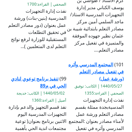
كرم الاستاذ / طواشي بن
الصحفي | القراءة:1700
يوسف الكناني مدير إدارة
نفذت إدارة التجهيزات
التجهيزات المدرسية الاستاذ/
المدرسية (بنين-بنات) ورشة
ماجد السلمي أمين مركز
عمل بعنوان (دور مصادر التعلم
مصادر التعلم بابتدائية شيبة بن
في تحقيق التطلعات
عثمان نظير جهوده الموفقة
المستقبلية للوزارة لرفع نواتج
والمتميزة في تفعيل مركز
التعلم لدى المتعلمين )...
مصادر التعلم....
101)
المجتمع المدرسي وأثره
في تفعيل مصادر التعلم
(ورشة عمل)
99)
تنفيذ برنامج توعوي لنادي
الحي في م89
1440/05/27 | الكاتب: توفيق
الصحفي | القراءة:1355
1440/05/02 | الكاتب: خديجة
نفذت إدارة التجهيزات
أصيل | القراءة:1360
المدسيةبجدة ممثلة بقسم
نفذ قسم التجهيز والدعم بإدارة
مصادر التعلم ورشة عمل
التجهيزات المدرسية اليوم
لأمناء مصادر بعنوان :المجتمع
الاثنين برنامج بعنوان( توعية
المدرسي وأثره في تفعيل
مجتمعات اندية الحي بأهمية