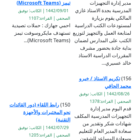
مدير إدارة التجهيزات
تيمز (Microsoft Teams)
المدرسية بجدة الاستاذ غازي
1442/09/01 | الكاتب: توفيق
المالكي يقوم بزيارة
الصحفي | القراءة:1107
لمستودعات الكتب الدراسية
احمي جهازك : حملات تصيدية
لمتابعة العمل والتجهيز لتوزيع
تستهدف مايكروسوفت تيمز
الكتب على المدارس لضمان
(Microsoft Teams)...
بداية جادة بحضور مشرف
المقررات الدراسية الاستاذ
خالد عسيري...
156)
تكريم الاستاذ / خيرو
محمد الحافي
1442/08/26 | الكاتب: توفيق
الصحفي | القراءة:1378
150)
رابط اللقاء (دور القائدات
قدم اليوم مدير إدارة
نحو المختبرات والأجهزة
التجهيزات المدرسية المكلف
التقنية)
شهادات شكر وتقدير من
1442/07/29 | الكاتب: توفيق
سعادة المدير العام للتعليم
الصحفي | القراءة:1205
وسعادة المساعد للشؤون