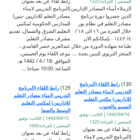
رابط لقاء عن بعد بعنوان
الصحفي | القراءة:1222
الزملاء أمناء المصادر الإداريين
(البرنامج التدريبي لامناء
الذين حضروا دورة برنامج
مصادر التعلم للاداريين -بنين)
مصادر التعلم في نظام نور
للمدارس الحكومية لمكتبي
خلال الفترة من ١٦ الى ١٨ /
التعليم الشرق والشمال، تقديم
٤/ ١٤٤٢ ، بإمكانكم الان
مشرف مصادر التعلم:
طباعة شهادة الدورة من خلال
عبدالعزيز خضر الغامدي ،
المنجز التربوي للبنين بجدة ....
موعد اللقاء يوم الخميس،
الموافق :18 / 4 / 1442 هـ
الساعة: 10:00 صباحا ...
130)
رابط اللقاء (البرنامج
129)
رابط اللقاء (البرنامج
التدريبي لامناء مصادر التعلم
التدريبي لامناء مصادر التعلم
للاداريين) مكتبي التعليم
للاداريين) لمكتبي التعليم
النسيم والجنوب
الوسط والصفا
1442/04/16 | الكاتب: توفيق
1442/04/15 | الكاتب: توفيق
الصحفي | القراءة:1325
الصحفي | القراءة:1600
رابط لقاء عن بعد بعنوان
رابط لقاء عن بعد بعنوان
(البرنامج التدريبي لامناء