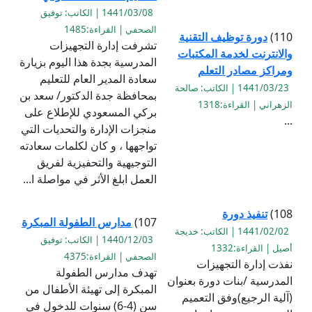
1441/03/08 | الكاتب: توفيق
الصحفي | القراءة:1485
110)
دورة توظيف التقنية
تشرفت إدارة التجهيزات
والانترنت لخدمة المكتبات
المدرسية بجدة هذا اليوم بزيارة
ومراكز مصادر التعلم
سعادة المدير العام للتعليم
1441/03/23 | الكاتب: صالحة
بمحافظة جدة الدكتور/ سعد بن
الزهراني | القراءة:1318
بركي المسعودي للإطلاع على
...
منجزات الإدارة والتحديات التي
تواجهها ، و كان لكلمات سعادته
التوجيهية والتحفيزية لفريق
العمل ابلغ الأثر في مواصلة ا...
108)
تنفيذ دورة
107)
مدارس الطفولة المبكرة
1441/02/02 | الكاتب: خديجة
1440/12/03 | الكاتب: توفيق
أصيل | القراءة:1332
الصحفي | القراءة:4375
نفذت إدارة التجهيزات
تهدف مدارس الطفولة
المدرسية /بنات دورة بعنوان
المبكرة إلى تهيئة الأطفال من
(آلية الرجيع)وفق التعميم
سن (4-6) سنوات للدخول في