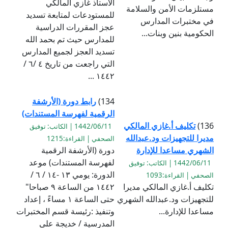
الاستاذ غازي المالكي
مستلزمات الأمن والسلامة
للمستودعات لمتابعة تسديد
في مختبرات المدارس
عجز المقررات الدراسية
الحكومية بنين وبنات...
للمدارس حيث تم بحمد الله
تسديد العجز لجميع المدارس
التي راجعت من تاريخ ٤ /٦ /
١٤٤٢ ...
134)
رابط دورة (الأرشفة
الرقمية لفهرسة المستندات)
136)
تكليف أ.غازي المالكي
1442/06/11 | الكاتب: توفيق
مديرا للتجهيزات ود.عبدالله
الصحفي | القراءة:1215
الشهري مساعدا للإدارة
دورة (الأرشفة الرقمية
لفهرسة المستندات) موعد
1442/06/11 | الكاتب: توفيق
الدورة: يومي ١٣ -١٤ / ٦ /
الصحفي | القراءة:1093
تكليف أ.غازي المالكي مديرا
١٤٤٢ من الساعة ٩ صباحا"
للتجهيزات ود.عبدالله الشهري
حتى الساعة ١ مساءً ، إعداد
مساعدا للإدارة...
وتنفيذ :رئيسة قسم المختبرات
المدرسية / خديجة على