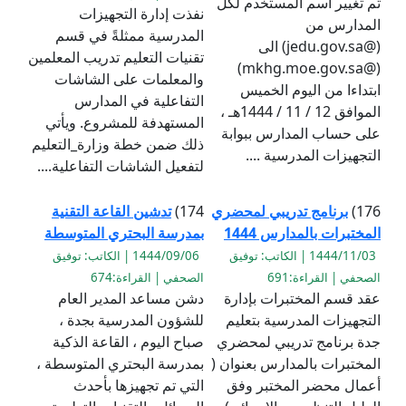
تم تغيير اسم المستخدم لكل
نفذت إدارة التجهيزات
المدارس من
المدرسية ممثلةً في قسم
(@jedu.gov.sa) الى
تقنيات التعليم تدريب المعلمين
(@mkhg.moe.gov.sa)
والمعلمات على الشاشات
ابتداءا من اليوم الخميس
التفاعلية في المدارس
الموافق 12 / 11 / 1444هـ ،
المستهدفة للمشروع. ويأتي
على حساب المدارس ببوابة
ذلك ضمن خطة وزارة_التعليم
التجهيزات المدرسية ....
لتفعيل الشاشات التفاعلية....
176)
برنامج تدريبي لمحضري
174)
تدشين القاعة التقنية
المختبرات بالمدارس 1444
بمدرسة البحتري المتوسطة
1444/11/03 | الكاتب: توفيق
1444/09/06 | الكاتب: توفيق
الصحفي | القراءة:691
الصحفي | القراءة:674
عقد قسم المختبرات بإدارة
دشن مساعد المدير العام
التجهيزات المدرسية بتعليم
للشؤون المدرسية بجدة ،
جدة برنامج تدريبي لمحضري
صباح اليوم ، القاعة الذكية
المختبرات بالمدارس بعنوان (
بمدرسة البحتري المتوسطة ،
أعمال محضر المختبر وفق
التي تم تجهيزها بأحدث