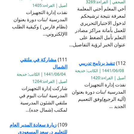
الصحفي | القراءة:3269
أصيل | القراءة:1405
أخي المعلم أختي المعلمة
نفذت إدارة التجهيزات
لمعرفة نتيجة ترشيحكم
المدرسية /بنات دورة بعنوان
لدخول الاختبارالتحريري
(نظام فارس ) وكيقية الطلب
للعمل بأمانة مراكز مصادر
االإلكتروني...
التعلم نأمل الضغط على
عنوان الخبر لرؤية التفاصيل...
111)
مشاركة في ملتقي
112)
تنفيذ برنامج تدريبي
الشمال
1441/06/08 | الكاتب: خديجة
1441/06/04 | الكاتب: خديجة
أصيل | القراءة:1420
أصيل | القراءة:1264
نفذت إدارة التجهيزات
شاركت إدارة التجهيزات
المدرسية /بنات دورة بعنوان
المدرسية /بنات اليوم في
(آلية الرجيع)وفق التعميم
ملتقي الشئون المدرسية
الجديد ...
لمكتب (شمال جده)...
109)
زيارة سعادة المدير العام
للتعليم د. سعد المسعودي