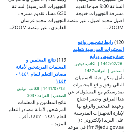
الساعة 9:00 صباحا تقديم
التجهيزات المدرسية) الساعة
مشرفة التجهيزات خديجة
6:30 مساء تقديم مشرف
اصيل محمد اصيل ، عبر منصة
التجهيزات محمد غرسان
ZOOM ...
الغامدي ، عبر منصة ZOOM...
120)
رابط تشخيص واقع
المختبرات المدرسية بتعليم
جدة وخليص ورابغ
119)
نتائج المعلمين و
1442/02/26 | الكاتب: توفيق
المعلمات المرشحين لأمانة
الصحفي | القراءة:1487
مصادر التعلم للعام ١٤٤١ -
نأمل منكم تعبئة الاستبيان
١٤٤٢
التالي وفق واقع المختبرات
1441/07/13 | الكاتب: توفيق
بمدرستكم مع المسئول/ة عن
الصحفي | القراءة:3037
هذا المرفق وحصر احتياج
نتائج المعلمين و المعلمات
وعهدة المختبر والرفع بها
المرشحين لأمانة مصادر التعلم
لإدارة التجهيزات المدرسية
للعام ١٤٤١ - ١٤٤٢، أقر..
على البريد الإلكتروني : (
للمزيد...
fm@jedu.gov.sa) في موعد