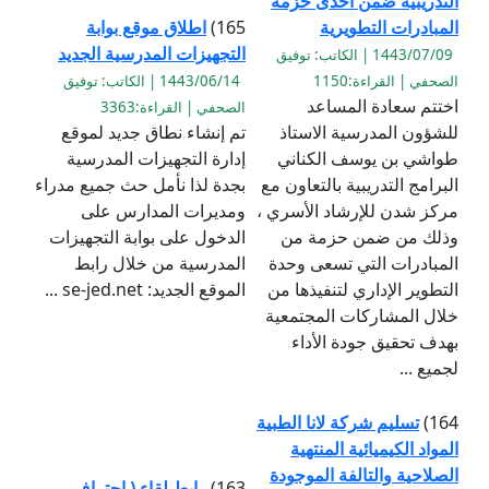
التدريبية ضمن احدى حزمة
المبادرات التطويرية
165)
اطلاق موقع بوابة
التجهيزات المدرسية الجديد
1443/07/09 | الكاتب: توفيق
الصحفي | القراءة:1150
1443/06/14 | الكاتب: توفيق
اختتم سعادة المساعد
الصحفي | القراءة:3363
للشؤون المدرسية الاستاذ
تم إنشاء نطاق جديد لموقع
طواشي بن يوسف الكناني
إدارة التجهيزات المدرسية
البرامج التدريبية بالتعاون مع
بجدة لذا نأمل حث جميع مدراء
مركز شدن للإرشاد الأسري ،
ومديرات المدارس على
وذلك من ضمن حزمة من
الدخول على بوابة التجهيزات
المبادرات التي تسعى وحدة
المدرسية من خلال رابط
التطوير الإداري لتنفيذها من
الموقع الجديد: se-jed.net ...
خلال المشاركات المجتمعية
بهدف تحقيق جودة الأداء
لجميع ...
164)
تسليم شركة لانا الطبية
المواد الكيميائية المنتهية
الصلاحية والتالفة الموجودة
163)
رابط لقاء ( احتراف