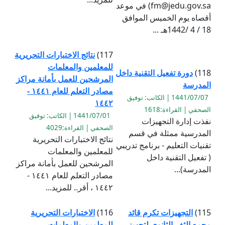
fm@jedu.gov.sa) في موعد
أقصاه يوم الخميس الموافق
18 / 4 /1442هـ ...
117)
نتائج الاختبارات التحريرية
للمعلمين والمعلمات
118)
دورة تفعيل التقنية داخل
المرشحين للعمل بأمانة مراكز
المدرسة
مصادر التعلم للعام ١٤٤١ -
1441/07/07 | الكاتب: توفيق
١٤٤٢
الصحفي | القراءة:1618
1441/07/01 | الكاتب: توفيق
نفذت إدارة التجهيزات
الصحفي | القراءة:4029
المدرسية ممثلة في قسم
نتائج الاختبارات التحريرية
تقنيات التعليم - برنامج تدريبي
للمعلمين والمعلمات
( تفعيل التقنية داخل
المرشحين للعمل بأمانة مراكز
المدرسة)...
مصادر التعلم للعام ١٤٤١ -
١٤٤٢ ، أقر.. للمزيد...
115)
التجهيزات تكرم قائد
116)
الاختبارات التحريرية
مجمع الثغر الثانوي لتجهيز
للمعلمين والمعلمات