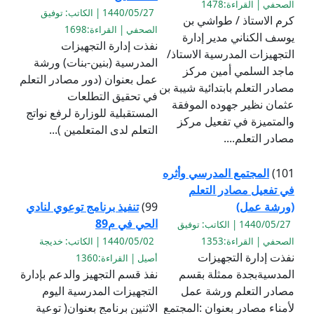
الصحفي | القراءة:1478
1440/05/27 | الكاتب: توفيق
كرم الاستاذ / طواشي بن
الصحفي | القراءة:1698
يوسف الكناني مدير إدارة
نفذت إدارة التجهيزات
التجهيزات المدرسية الاستاذ/
المدرسية (بنين-بنات) ورشة
ماجد السلمي أمين مركز
عمل بعنوان (دور مصادر التعلم
مصادر التعلم بابتدائية شيبة بن
في تحقيق التطلعات
عثمان نظير جهوده الموفقة
المستقبلية للوزارة لرفع نواتج
والمتميزة في تفعيل مركز
التعلم لدى المتعلمين )...
مصادر التعلم....
101)
المجتمع المدرسي وأثره
في تفعيل مصادر التعلم
(ورشة عمل)
99)
تنفيذ برنامج توعوي لنادي
الحي في م89
1440/05/27 | الكاتب: توفيق
الصحفي | القراءة:1353
1440/05/02 | الكاتب: خديجة
نفذت إدارة التجهيزات
أصيل | القراءة:1360
المدسيةبجدة ممثلة بقسم
نفذ قسم التجهيز والدعم بإدارة
مصادر التعلم ورشة عمل
التجهيزات المدرسية اليوم
لأمناء مصادر بعنوان :المجتمع
الاثنين برنامج بعنوان( توعية