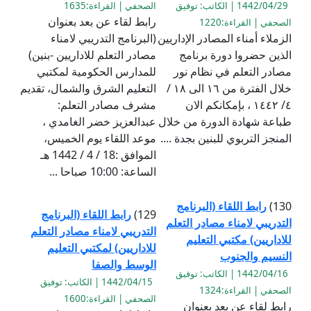
1442/04/29 | الكاتب: توفيق
الصحفي | القراءة:1635
رابط لقاء عن بعد بعنوان
الصحفي | القراءة:1220
الزملاء أمناء المصادر الإداريين
(البرنامج التدريبي لامناء
الذين حضروا دورة برنامج
مصادر التعلم للاداريين -بنين)
مصادر التعلم في نظام نور
للمدارس الحكومية لمكتبي
خلال الفترة من ١٦ الى ١٨ /
التعليم الشرق والشمال، تقديم
٤/ ١٤٤٢ ، بإمكانكم الان
مشرف مصادر التعلم:
طباعة شهادة الدورة من خلال
عبدالعزيز خضر الغامدي ،
المنجز التربوي للبنين بجدة ....
موعد اللقاء يوم الخميس،
الموافق :18 / 4 / 1442 هـ
الساعة: 10:00 صباحا ...
130)
رابط اللقاء (البرنامج
129)
رابط اللقاء (البرنامج
التدريبي لامناء مصادر التعلم
التدريبي لامناء مصادر التعلم
للاداريين) مكتبي التعليم
للاداريين) لمكتبي التعليم
النسيم والجنوب
الوسط والصفا
1442/04/16 | الكاتب: توفيق
1442/04/15 | الكاتب: توفيق
الصحفي | القراءة:1324
الصحفي | القراءة:1600
رابط لقاء عن بعد بعنوان