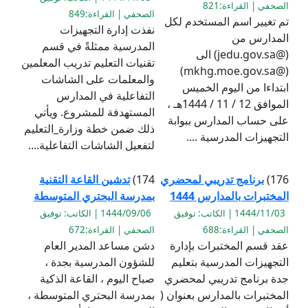
الصحفي | القراءة:821
الصحفي | القراءة:849
تم تغيير اسم المستخدم لكل
نفذت إدارة التجهيزات
المدارس من
المدرسية ممثلةً في قسم
(@jedu.gov.sa) الى
تقنيات التعليم تدريب المعلمين
(@mkhg.moe.gov.sa)
والمعلمات على الشاشات
ابتداءا من اليوم الخميس
التفاعلية في المدارس
الموافق 12 / 11 / 1444هـ ،
المستهدفة للمشروع. ويأتي
على حساب المدارس ببوابة
ذلك ضمن خطة وزارة_التعليم
التجهيزات المدرسية ....
لتفعيل الشاشات التفاعلية....
176)
برنامج تدريبي لمحضري
174)
تدشين القاعة التقنية
المختبرات بالمدارس 1444
بمدرسة البحتري المتوسطة
1444/11/03 | الكاتب: توفيق
1444/09/06 | الكاتب: توفيق
الصحفي | القراءة:688
الصحفي | القراءة:672
عقد قسم المختبرات بإدارة
دشن مساعد المدير العام
التجهيزات المدرسية بتعليم
للشؤون المدرسية بجدة ،
جدة برنامج تدريبي لمحضري
صباح اليوم ، القاعة الذكية
المختبرات بالمدارس بعنوان (
بمدرسة البحتري المتوسطة ،