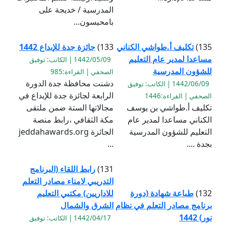
المدرسية / خديجة على
بامحيسون...
135)
تكليف أ.طواشي الكناني
133)
جائزة جدة للإبداع 1442
مساعدا لمدير عام التعليم
1442/05/09 | الكاتب: توفيق
للشؤون المدرسية
الصحفي | القراءة:985
دشنت محافظة جدة الدورة
1442/06/09 | الكاتب: توفيق
الرابعة لجائزة جدة للإبداع في
الصحفي | القراءة:1446
تكليف أ.طواشي بن يوسف
مجالاتها الستة ضمن ملتقى
الكناني مساعدا لمدير عام
مكة الثقافي ،رابط منصة
التعليم للشؤون المدرسية
الجائزة jeddahawards.org
بجدة ....
...
131)
رابط اللقاء (البرنامج
التدريبي لامناء مصادر التعلم
132)
طباعة شهادة (دورة
للاداريين) مكتبي التعليم
برنامج مصادر التعلم في نظام
الشرق والشمال
نور) 1442
1442/04/17 | الكاتب: توفيق