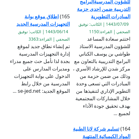
للشؤون المدرسيةالبرامج
التدريبية ضمن احدى حزمة
المبادرات التطويرية
165)
اطلاق موقع بوابة
التجهيزات المدرسية الجديد
1443/07/09 | الكاتب: توفيق
الصحفي | القراءة:1150
1443/06/14 | الكاتب: توفيق
اختتم سعادة المساعد
الصحفي | القراءة:3363
للشؤون المدرسية الاستاذ
تم إنشاء نطاق جديد لموقع
طواشي بن يوسف الكناني
إدارة التجهيزات المدرسية
البرامج التدريبية بالتعاون مع
بجدة لذا نأمل حث جميع مدراء
مركز شدن للإرشاد الأسري ،
ومديرات المدارس على
وذلك من ضمن حزمة من
الدخول على بوابة التجهيزات
المبادرات التي تسعى وحدة
المدرسية من خلال رابط
التطوير الإداري لتنفيذها من
الموقع الجديد: se-jed.net ...
خلال المشاركات المجتمعية
بهدف تحقيق جودة الأداء
لجميع ...
164)
تسليم شركة لانا الطبية
المواد الكيميائية المنتهية