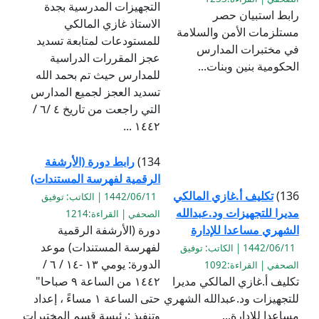
التجهيزات المدرسية بجدة
رابط استبيان حصر
الاستاذ غازي المالكي
مستلزمات الأمن والسلامة
للمستودعات لمتابعة تسديد
في مختبرات المدارس
عجز المقررات الدراسية
الحكومية بنين وبنات...
للمدارس حيث تم بحمد الله
تسديد العجز لجميع المدارس
التي راجعت من تاريخ ٤ /٦ /
١٤٤٢ ...
134)
رابط دورة (الأرشفة
الرقمية لفهرسة المستندات)
136)
تكليف أ.غازي المالكي
1442/06/11 | الكاتب: توفيق
مديرا للتجهيزات ود.عبدالله
الصحفي | القراءة:1214
الشهري مساعدا للإدارة
دورة (الأرشفة الرقمية
لفهرسة المستندات) موعد
1442/06/11 | الكاتب: توفيق
الدورة: يومي ١٣ -١٤ / ٦ /
الصحفي | القراءة:1092
تكليف أ.غازي المالكي مديرا
١٤٤٢ من الساعة ٩ صباحا"
للتجهيزات ود.عبدالله الشهري
حتى الساعة ١ مساءً ، إعداد
مساعدا للإدارة...
وتنفيذ :رئيسة قسم المختبرات