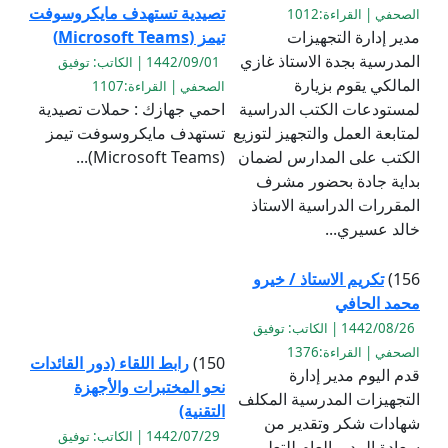
تصيدية تستهدف مايكروسوفت
الصحفي | القراءة:1012
مدير إدارة التجهيزات
تيمز (Microsoft Teams)
المدرسية بجدة الاستاذ غازي
1442/09/01 | الكاتب: توفيق
المالكي يقوم بزيارة
الصحفي | القراءة:1107
لمستودعات الكتب الدراسية
احمي جهازك : حملات تصيدية
لمتابعة العمل والتجهيز لتوزيع
تستهدف مايكروسوفت تيمز
الكتب على المدارس لضمان
(Microsoft Teams)...
بداية جادة بحضور مشرف
المقررات الدراسية الاستاذ
خالد عسيري...
156)
تكريم الاستاذ / خيرو
محمد الحافي
1442/08/26 | الكاتب: توفيق
الصحفي | القراءة:1376
150)
رابط اللقاء (دور القائدات
قدم اليوم مدير إدارة
نحو المختبرات والأجهزة
التجهيزات المدرسية المكلف
التقنية)
شهادات شكر وتقدير من
1442/07/29 | الكاتب: توفيق
سعادة المدير العام للتعليم