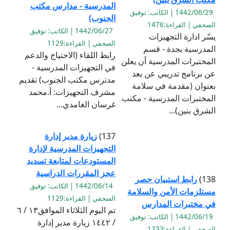
المدرسية - مدارس مكتب
1442/06/29 | الكاتب: توفيق
الجنوب)
الصحفي | القراءة:1476
1442/06/27 | الكاتب: توفيق
يسّر ادارة التجهيزات
الصحفي | القراءة:1129
المدرسية بجدة - قسم
رابط اللقاء (الاحتياج والدعم
المختبرات المدرسية أن يعلن
في التجهيزات المدرسية -
عن برنامج تدريبي عن بعد
مدترس مكتب الجنوب) تقديم
بعنوان (مقدمة في سلامة
مشرف التجهيزات: أ.محمد
المختبرات المدرسية - مكتب
غرسان الغامدي...
الشرق بنين)...
137)
زيارة مدير إدارة
التجهيزات المدرسية لإدارة
المستودعات لمتابعة تسديد
عجز المقررات الدراسية
138)
رابط استبيان حصر
1442/06/14 | الكاتب: توفيق
مستلزمات الأمن والسلامة
الصحفي | القراءة:1129
في مختبرات المدارس
تم اليوم الثلاثاء الموافق١٣ / ٦
1442/06/19 | الكاتب: توفيق
/ ١٤٤٢ زيارة مدير إدارة
الصحفي | القراءة:1233