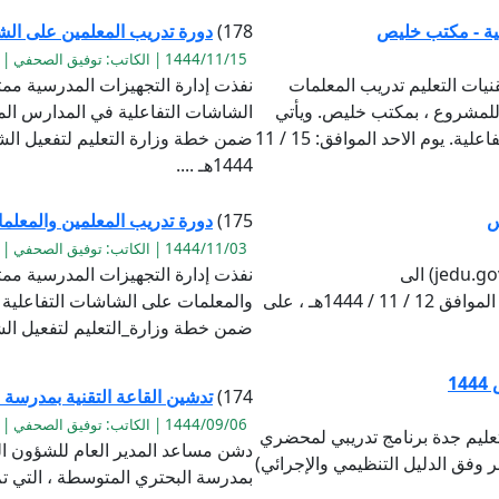
ية - مكتب خليص
178)
دورة تدريب المعلمين على الش
1444/11/15 | الكاتب: توفيق الصحفي | القراءة:1014
نيات التعليم تدريب المعلمات
نفذت إدارة التجهيزات المدرسية ممث
للمشروع ، بمكتب خليص. ويأتي
الشاشات التفاعلية في المدارس ال
ذلك ضمن خطة وزارة التعليم لتفعيل الشاشات التفاعلية. يوم الاحد الموافق: 15 / 11
1444هـ ....
س
175)
دورة تدريب المعلمين والمعلمات
1444/11/03 | الكاتب: توفيق الصحفي | القراءة:849
تم تغيير اسم المستخدم لكل المدارس من (@jedu.gov.sa) الى
نفذت إدارة التجهيزات المدرسية ممث
(@mkhg.moe.gov.sa) ابتداءا من اليوم الخميس الموافق 12 / 11 / 1444هـ ، على
والمعلمات على الشاشات التفاعلية
ضمن خطة وزارة_التعليم لتفعيل الشا
1
174)
تدشين القاعة التقنية بمدرسة
1444/09/06 | الكاتب: توفيق الصحفي | القراءة:672
تعليم جدة برنامج تدريبي لمحضري
دشن مساعد المدير العام للشؤون الم
 وفق الدليل التنظيمي والإجرائي)
بمدرسة البحتري المتوسطة ، التي تم 