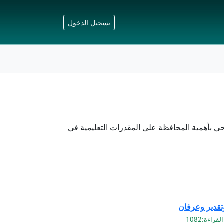
تسجيل الدخول
عم بالتعاون مع نادي الحي في م/89 برنامج توعية مجتمعات الحي بأهمية المحافظة على المقدرات التعليمية في
وتقدير وعرفان