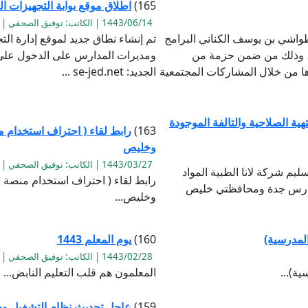
165)
اطلاق موقع بوابة التجهيزات ال
1443/06/14 | الكاتب: توفيق الصحفي | القراءة:3363
واشي بن يوسف الكناني البرامج
تم إنشاء نطاق جديد لموقع إدارة ال
ي ، وذلك من ضمن حزمة من
ومديرات المدارس على الدخول على ب
ذها من خلال المشاركات المجتمعية
الجديد: se-jed.net ...
تهية الصلاحية والتالفة الموجودة
163)
رابط لقاء ( احتراف استخدام م
وخليص
1443/03/27 | الكاتب: توفيق الصحفي | القراءة:1032
 / ٤ / ١٤٤٣ الانتهاء من تسليم شركة لانا الطبية المواد
رابط لقاء ( احتراف استخدام منصة ز
 بمدارس جدة ومحافظتي خليص
وخليص...
المدرسية)
160)
يوم المعلم 1443
1443/02/28 | الكاتب: توفيق الصحفي | القراءة:883
ة)...
المعلمون هم قلب التعليم النابض...
159)
عاجل تحديث نظام التشغيل وجم