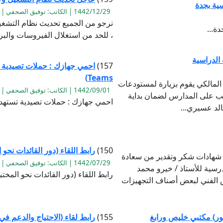
سية بجدة
1442/12/29 | الكاتب: توفيق الصحفي | القراءة:1012
نرجو من الجميع تحديث نظام التشغيل
ة...
، للحد من استغلال الفيروسات والبرام
 الدراسية
157)
Teams)
 المالكي يقوم بزيارة لمستودعات
1442/09/01 | الكاتب: توفيق الصحفي | القراءة:1107
كتب على المدارس لضمان بداية
احمي جهازك : حملات تصيدية تستهدف مايكروسوف
لد عسيري...
150)
رابط اللقاء (دور القائدات نحو 
ف شهادات شكر وتقدير من سعادة
1442/07/29 | الكاتب: توفيق الصحفي | القراءة:1205
درسية للأستاذ / خيرو محمد
رابط اللقاء (دور القائدات نحو المختبر
ص الفني لبعض أصناف التجهيزات
نور) مكتبي خليص ورابغ
155)
رابط لقاء (الاحتياج والدعم في