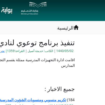
الرئيسية
تنفيذ برنامج توعوي لنادي
1440/05/02 | الكاتب: خديجة أصيل | القراءة:1359|
تحري
المدارس
جميع الاخبار :
184)
تكريم منسوبي ومنسوبات الشؤون المدرسية