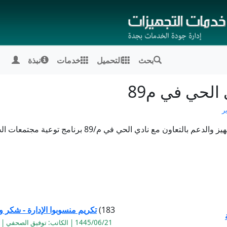
بحث
التحميل
خدمات
نبذة
 الحي في م89
ر
اقامت ادارة التجهيزات المدرسية ممثلة بقسم التجهيز والد
183)
تكريم منسوبوا الإدارة - شكر 
1445/06/21 | الكاتب: توفيق الصحفي | القراءة:1082