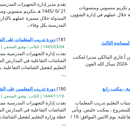
تقدم مدير إدارة التجهيزات المدرسية 
تم تكريم منسوبي ومنسوبات
21 /6 /1445 هـ بتكريم من
لة خلال عملهم في إدارة الشؤون
المبذولة خلال مسيرة عملهم بالإدارة
المدرسية بكل وفاء...
181)
دورة تدريب المعلمات على الشاشا
لمساندة الثالث
1445/03/04 | الكاتب: توفيق الصحفي | القراءة:1087
نفذت إدارة التجهيزات المدرسية ممث
ن أ.غازي المالكي مديرا لمكتب
الشاشات التفاعلية في المدارس ال
الخدمات المساندة الثالث، لمدة عام من تاريخ 1 -1 -2024 نسأل الله العون
....
ة - مكتب رابغ
180)
دورة تدريب المعلمين على الشا
1444/11/16 | الكاتب: توفيق الصحفي | القراءة:1472
نيات التعليم تدريب المعلمات
نفذت إدارة التجهيزات المدرسية ممث
للمشروع ، بمكتب خليص. ويأتي
الشاشات التفاعلية في المدارس الم
ذلك ضمن خطة وزارة التعليم لتفعيل الشاشات التفاعلية. يوم الاثنين الموافق: 16 /
....