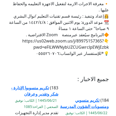
🔸معرفة الاجرات الازمة لتفعيل الاجهزة التعليمه والحفاظ
عليها .
👸إعداد وتنفيذ : رئيسة قسم تقنيات التعليم /نوال البشري
📆 موعد الدورة: يوم الاثنين الموافق : ١٤٤٢/٤/٨ من الساعة
٩ صباحا" حتى الساعة ١ مساءً
🔶البرنامج سيُعقد عبرمنصة ‏Zoom الافتراضية .
👇‏https://us02web.zoom.us/j/89975157365?
pwd=eFlLWWNybUZCUGwrclpEWjEzbk
💡*للإستفسار عبر الواتساب:٠٥٥٥٢٦٠٧٠٦
جميع الاخبار :
183)
تكريم منسوبوا الإدارة -
شكر وتقدير وعرفان
184)
تكريم منسوبي
1445/06/21 | الكاتب: توفيق
ومنسوبات الشؤون المدرسية
الصحفي | القراءة:1085
تقدم مدير إدارة التجهيزات
1445/06/22 | الكاتب: توفيق