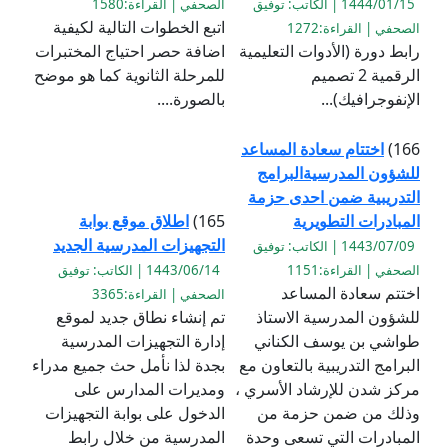
1444/01/15 | الكاتب: توفيق
الصحفي | القراءة:1580
اتبع الخطوات التالية لكيفية
الصحفي | القراءة:1272
رابط دورة (الأدوات التعليمية
اضافة حصر احتياج المختبرات
الرقمية 2 تصميم
للمرحلة الثانوية كما هو موضح
الإنفوجرافيك)...
بالصورة....
166)
اختتام سعادة المساعد
للشؤون المدرسيةالبرامج
التدريبية ضمن احدى حزمة
المبادرات التطويرية
165)
اطلاق موقع بوابة
التجهيزات المدرسية الجديد
1443/07/09 | الكاتب: توفيق
الصحفي | القراءة:1151
1443/06/14 | الكاتب: توفيق
اختتم سعادة المساعد
الصحفي | القراءة:3365
للشؤون المدرسية الاستاذ
تم إنشاء نطاق جديد لموقع
طواشي بن يوسف الكناني
إدارة التجهيزات المدرسية
البرامج التدريبية بالتعاون مع
بجدة لذا نأمل حث جميع مدراء
مركز شدن للإرشاد الأسري ،
ومديرات المدارس على
وذلك من ضمن حزمة من
الدخول على بوابة التجهيزات
المبادرات التي تسعى وحدة
المدرسية من خلال رابط