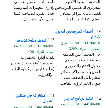
بالمدرسة لتنفيذ الاختبار
للمعلمات بالقسم النسائي
التحريري للمعلمين المرشحين
بإدارة التجهيزات المدرسية
للعمل بأمانة مراكز مصادر
خلال الفترة الصباحية فيما
التعلم. كما كرمت أمناء ...
يجري الأن اختبار ال...
114)
أسماء المرشحين لدخول
الاختبار
113)
تنفيذ برنامج تدريبي
1441/06/18 | الكاتب: توفيق
1441/06/09 | الكاتب: خديجة
الصحفي | القراءة:3269
أصيل | القراءة:1406
أخي المعلم أختي المعلمة
نفذت إدارة التجهيزات
لمعرفة نتيجة ترشيحكم
المدرسية /بنات دورة بعنوان
لدخول الاختبارالتحريري
(نظام فارس ) وكيقية الطلب
للعمل بأمانة مراكز مصادر
االإلكتروني...
التعلم نأمل الضغط على
عنوان الخبر لرؤية التفاصيل...
111)
مشاركة في ملتقي
112)
تنفيذ برنامج تدريبي
الشمال
1441/06/08 | الكاتب: خديجة
1441/06/04 | الكاتب: خديجة