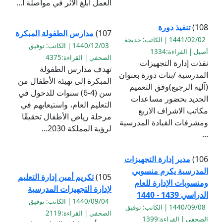
العمل ابلغ الأثر في مواصلة ا...
108)
تنفيذ دورة
107)
مدارس الطفولة المبكرة
1441/02/02 | الكاتب: خديجة
1440/12/03 | الكاتب: توفيق
أصيل | القراءة:1334
الصحفي | القراءة:4375
نفذت إدارة التجهيزات
تهدف مدارس الطفولة
المدرسية /بنات دورة بعنوان
المبكرة إلى تهيئة الأطفال من
(آلية الرجيع)وفق التعميم
سن (4-6) سنوات للدخول في
الجديد بحضور مساعدات
التعليم العام، واستيعابهم في
مكاتب الاشراف الاربع
مرحلة رياض الأطفال تحقيقًا
ومشرفات القيادة المدرسية
لرؤية المملكة 2030...
...
106)
مدير إدارة التجهيزات
المدرسية يكرم منسوبي
105)
تكريم أمين إدارة التعليم
ومنسوبات الإدارة للعام
لإدارة التجهيزات المدرسية
الدراسي 1439 - 1440
1440/09/04 | الكاتب: توفيق
1440/09/08 | الكاتب: توفيق
الصحفي | القراءة:2119
الصحفي | القراءة:1399