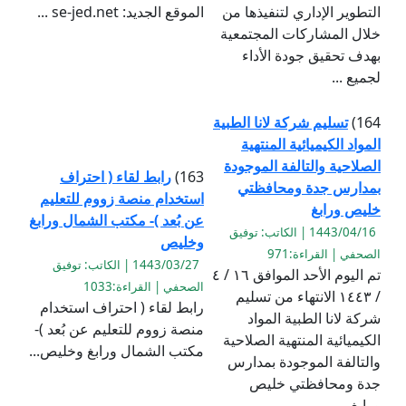
التطوير الإداري لتنفيذها من
الموقع الجديد: se-jed.net ...
خلال المشاركات المجتمعية
بهدف تحقيق جودة الأداء
لجميع ...
164)
تسليم شركة لانا الطبية
المواد الكيميائية المنتهية
الصلاحية والتالفة الموجودة
163)
رابط لقاء ( احتراف
بمدارس جدة ومحافظتي
استخدام منصة زووم للتعليم
خليص ورابغ
عن بُعد )- مكتب الشمال ورابغ
1443/04/16 | الكاتب: توفيق
وخليص
الصحفي | القراءة:971
1443/03/27 | الكاتب: توفيق
تم اليوم الأحد الموافق ١٦ / ٤
الصحفي | القراءة:1033
/ ١٤٤٣ الانتهاء من تسليم
رابط لقاء ( احتراف استخدام
شركة لانا الطبية المواد
منصة زووم للتعليم عن بُعد )-
الكيميائية المنتهية الصلاحية
مكتب الشمال ورابغ وخليص...
والتالفة الموجودة بمدارس
جدة ومحافظتي خليص
ورابغ...