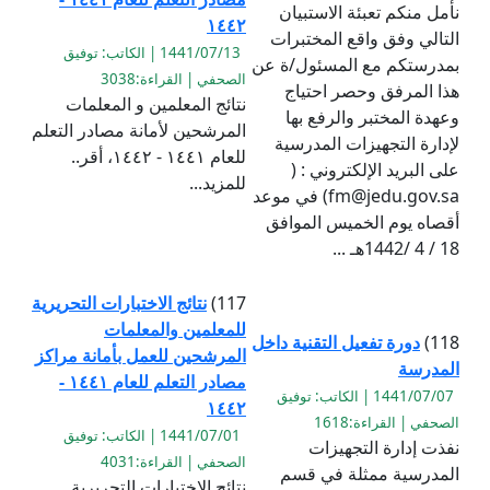
نأمل منكم تعبئة الاستبيان
١٤٤٢
التالي وفق واقع المختبرات
1441/07/13 | الكاتب: توفيق
بمدرستكم مع المسئول/ة عن
الصحفي | القراءة:3038
هذا المرفق وحصر احتياج
نتائج المعلمين و المعلمات
وعهدة المختبر والرفع بها
المرشحين لأمانة مصادر التعلم
لإدارة التجهيزات المدرسية
للعام ١٤٤١ - ١٤٤٢، أقر..
على البريد الإلكتروني : (
للمزيد...
fm@jedu.gov.sa) في موعد
أقصاه يوم الخميس الموافق
18 / 4 /1442هـ ...
117)
نتائج الاختبارات التحريرية
للمعلمين والمعلمات
118)
دورة تفعيل التقنية داخل
المرشحين للعمل بأمانة مراكز
المدرسة
مصادر التعلم للعام ١٤٤١ -
1441/07/07 | الكاتب: توفيق
١٤٤٢
الصحفي | القراءة:1618
1441/07/01 | الكاتب: توفيق
نفذت إدارة التجهيزات
الصحفي | القراءة:4031
المدرسية ممثلة في قسم
نتائج الاختبارات التحريرية