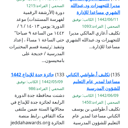
مديرا للتجهيزات ود.عبدالله
الصحفي | القراءة:1215
الشهري مساعدا للإدارة
دورة (الأرشفة الرقمية
لفهرسة المستندات) موعد
1442/06/11 | الكاتب: توفيق
الدورة: يومي ١٣ -١٤ / ٦ /
الصحفي | القراءة:1093
تكليف أ.غازي المالكي مديرا
١٤٤٢ من الساعة ٩ صباحا"
للتجهيزات ود.عبدالله الشهري
حتى الساعة ١ مساءً ، إعداد
مساعدا للإدارة...
وتنفيذ :رئيسة قسم المختبرات
المدرسية / خديجة على
بامحيسون...
135)
تكليف أ.طواشي الكناني
133)
جائزة جدة للإبداع 1442
مساعدا لمدير عام التعليم
1442/05/09 | الكاتب: توفيق
للشؤون المدرسية
الصحفي | القراءة:986
دشنت محافظة جدة الدورة
1442/06/09 | الكاتب: توفيق
الرابعة لجائزة جدة للإبداع في
الصحفي | القراءة:1450
تكليف أ.طواشي بن يوسف
مجالاتها الستة ضمن ملتقى
الكناني مساعدا لمدير عام
مكة الثقافي ،رابط منصة
التعليم للشؤون المدرسية
الجائزة jeddahawards.org