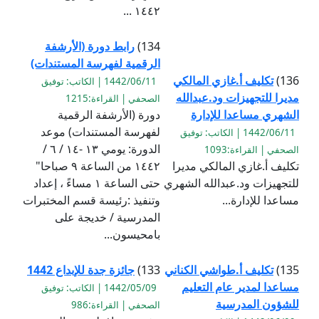
١٤٤٢ ...
134)
رابط دورة (الأرشفة
الرقمية لفهرسة المستندات)
136)
تكليف أ.غازي المالكي
1442/06/11 | الكاتب: توفيق
مديرا للتجهيزات ود.عبدالله
الصحفي | القراءة:1215
الشهري مساعدا للإدارة
دورة (الأرشفة الرقمية
لفهرسة المستندات) موعد
1442/06/11 | الكاتب: توفيق
الدورة: يومي ١٣ -١٤ / ٦ /
الصحفي | القراءة:1093
تكليف أ.غازي المالكي مديرا
١٤٤٢ من الساعة ٩ صباحا"
للتجهيزات ود.عبدالله الشهري
حتى الساعة ١ مساءً ، إعداد
مساعدا للإدارة...
وتنفيذ :رئيسة قسم المختبرات
المدرسية / خديجة على
بامحيسون...
135)
تكليف أ.طواشي الكناني
133)
جائزة جدة للإبداع 1442
مساعدا لمدير عام التعليم
1442/05/09 | الكاتب: توفيق
للشؤون المدرسية
الصحفي | القراءة:986