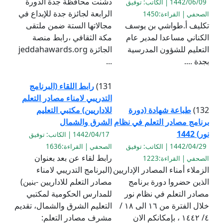
دشنت محافظة جدة الدورة
1442/06/09 | الكاتب: توفيق
الرابعة لجائزة جدة للإبداع في
الصحفي | القراءة:1450
تكليف أ.طواشي بن يوسف
مجالاتها الستة ضمن ملتقى
الكناني مساعدا لمدير عام
مكة الثقافي ،رابط منصة
التعليم للشؤون المدرسية
الجائزة jeddahawards.org
بجدة ....
...
131)
رابط اللقاء (البرنامج
التدريبي لامناء مصادر التعلم
132)
طباعة شهادة (دورة
للاداريين) مكتبي التعليم
برنامج مصادر التعلم في نظام
الشرق والشمال
نور) 1442
1442/04/17 | الكاتب: توفيق
1442/04/29 | الكاتب: توفيق
الصحفي | القراءة:1636
رابط لقاء عن بعد بعنوان
الصحفي | القراءة:1223
الزملاء أمناء المصادر الإداريين
(البرنامج التدريبي لامناء
الذين حضروا دورة برنامج
مصادر التعلم للاداريين -بنين)
مصادر التعلم في نظام نور
للمدارس الحكومية لمكتبي
خلال الفترة من ١٦ الى ١٨ /
التعليم الشرق والشمال، تقديم
٤/ ١٤٤٢ ، بإمكانكم الان
مشرف مصادر التعلم: