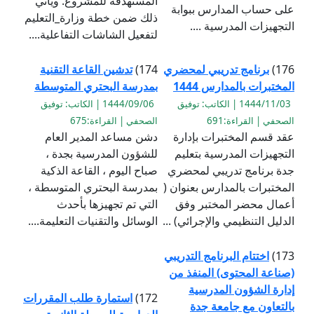
المستهدفة للمشروع. ويأتي
على حساب المدارس ببوابة
ذلك ضمن خطة وزارة_التعليم
التجهيزات المدرسية ....
لتفعيل الشاشات التفاعلية....
176)
برنامج تدريبي لمحضري
174)
تدشين القاعة التقنية
المختبرات بالمدارس 1444
بمدرسة البحتري المتوسطة
1444/11/03 | الكاتب: توفيق
1444/09/06 | الكاتب: توفيق
الصحفي | القراءة:691
الصحفي | القراءة:675
عقد قسم المختبرات بإدارة
دشن مساعد المدير العام
التجهيزات المدرسية بتعليم
للشؤون المدرسية بجدة ،
جدة برنامج تدريبي لمحضري
صباح اليوم ، القاعة الذكية
المختبرات بالمدارس بعنوان (
بمدرسة البحتري المتوسطة ،
أعمال محضر المختبر وفق
التي تم تجهيزها بأحدث
الدليل التنظيمي والإجرائي) ...
الوسائل والتقنيات التعليمة....
173)
اختتام البرنامج التدريبي
(صناعة المحتوى) المنفذ من
إدارة الشؤون المدرسية
172)
استمارة طلب المقررات
بالتعاون مع جامعة جدة