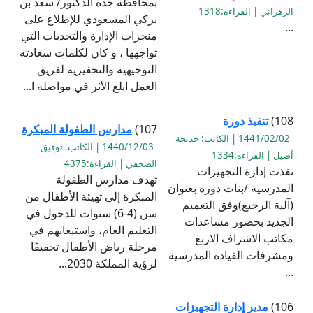
بمحافظة جدة الدكتور/ سعد بن
الزهراني | القراءة:1318
بركي المسعودي للإطلاع على
...
منجزات الإدارة والتحديات التي
تواجهها ، و كان لكلمات سعادته
التوجيهية والتحفيزية لفريق
العمل ابلغ الأثر في مواصلة ا...
108)
تنفيذ دورة
107)
مدارس الطفولة المبكرة
1441/02/02 | الكاتب: خديجة
1440/12/03 | الكاتب: توفيق
أصيل | القراءة:1334
الصحفي | القراءة:4375
نفذت إدارة التجهيزات
تهدف مدارس الطفولة
المدرسية /بنات دورة بعنوان
المبكرة إلى تهيئة الأطفال من
(آلية الرجيع)وفق التعميم
سن (4-6) سنوات للدخول في
الجديد بحضور مساعدات
التعليم العام، واستيعابهم في
مكاتب الاشراف الاربع
مرحلة رياض الأطفال تحقيقًا
ومشرفات القيادة المدرسية
لرؤية المملكة 2030...
...
106)
مدير إدارة التجهيزات