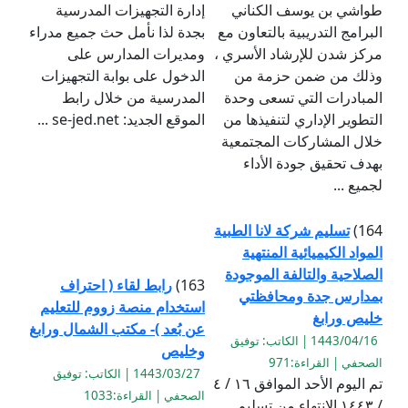
طواشي بن يوسف الكناني
إدارة التجهيزات المدرسية
البرامج التدريبية بالتعاون مع
بجدة لذا نأمل حث جميع مدراء
مركز شدن للإرشاد الأسري ،
ومديرات المدارس على
وذلك من ضمن حزمة من
الدخول على بوابة التجهيزات
المبادرات التي تسعى وحدة
المدرسية من خلال رابط
التطوير الإداري لتنفيذها من
الموقع الجديد: se-jed.net ...
خلال المشاركات المجتمعية
بهدف تحقيق جودة الأداء
لجميع ...
164)
تسليم شركة لانا الطبية
المواد الكيميائية المنتهية
الصلاحية والتالفة الموجودة
163)
رابط لقاء ( احتراف
بمدارس جدة ومحافظتي
استخدام منصة زووم للتعليم
خليص ورابغ
عن بُعد )- مكتب الشمال ورابغ
1443/04/16 | الكاتب: توفيق
وخليص
الصحفي | القراءة:971
1443/03/27 | الكاتب: توفيق
تم اليوم الأحد الموافق ١٦ / ٤
الصحفي | القراءة:1033
/ ١٤٤٣ الانتهاء من تسليم