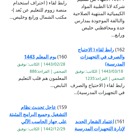
رابط لقاء ( احتراف استخدام
شركة لانا الطبية المواد
منصة زووم للتعليم عن بُعد )-
الكيميائية المنتهية الصلاحية
مكتب الشمال ورابغ وخليص...
والتالفة الموجودة بمدارس
جدة ومحافظتي خليص
ورابغ...
162)
رابط لقاء ( الاحتياج
والصرف في التجهيزات
160)
يوم المعلم 1443
المدرسية)
1443/02/28 | الكاتب: توفيق
1443/03/18 | الكاتب: توفيق
الصحفي | القراءة:886
المعلمون هم قلب التعليم
الصحفي | القراءة:1235
رابط لقاء ( الاحتياج والصرف
النابض...
في التجهيزات المدرسية)...
159)
عاجل تحديث نظام
التشغيل وجميع البرامج المثبتة
161)
اعتماد الشعار الجديد
على جهاز الحاسب الآلي
لإدارة التجهيزات المدرسية
1442/12/29 | الكاتب: توفيق