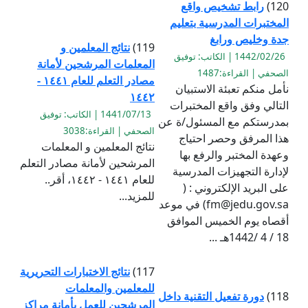
120)
رابط تشخيص واقع
المختبرات المدرسية بتعليم
جدة وخليص ورابغ
119)
نتائج المعلمين و
1442/02/26 | الكاتب: توفيق
المعلمات المرشحين لأمانة
الصحفي | القراءة:1487
مصادر التعلم للعام ١٤٤١ -
نأمل منكم تعبئة الاستبيان
١٤٤٢
التالي وفق واقع المختبرات
1441/07/13 | الكاتب: توفيق
بمدرستكم مع المسئول/ة عن
الصحفي | القراءة:3038
هذا المرفق وحصر احتياج
نتائج المعلمين و المعلمات
وعهدة المختبر والرفع بها
المرشحين لأمانة مصادر التعلم
لإدارة التجهيزات المدرسية
للعام ١٤٤١ - ١٤٤٢، أقر..
على البريد الإلكتروني : (
للمزيد...
fm@jedu.gov.sa) في موعد
أقصاه يوم الخميس الموافق
18 / 4 /1442هـ ...
117)
نتائج الاختبارات التحريرية
للمعلمين والمعلمات
118)
دورة تفعيل التقنية داخل
المرشحين للعمل بأمانة مراكز