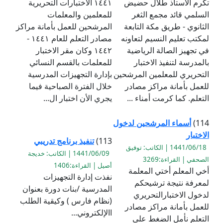
تكرم الاستاذ طلال حضيض
١٤٤١ الاختبارات التحريرية
السلمي قائد مجمع الثغر
للمعلمين والمعلمات
الثانوي - طريق مكة التابعة
المرشحين للعمل بأمانة مراكز
لمكتب تعليم النسيم لتعاونه
مصادر التعلم للعام ١٤٤١ -
في تجهيز الصالة الرياضية
١٤٤٢ وكان مقر الاختبار
بالمدرسة لتنفيذ الاختبار
للمعلمات بالقسم النسائي
التحريري للمعلمين المرشحين
بإدارة التجهيزات المدرسية
للعمل بأمانة مراكز مصادر
خلال الفترة الصباحية فيما
التعلم. كما كرمت أمناء ...
يجري الأن اختبار ال...
114)
أسماء المرشحين لدخول
الاختبار
113)
تنفيذ برنامج تدريبي
1441/06/18 | الكاتب: توفيق
1441/06/09 | الكاتب: خديجة
الصحفي | القراءة:3269
أصيل | القراءة:1406
أخي المعلم أختي المعلمة
نفذت إدارة التجهيزات
لمعرفة نتيجة ترشيحكم
المدرسية /بنات دورة بعنوان
لدخول الاختبارالتحريري
(نظام فارس ) وكيقية الطلب
للعمل بأمانة مراكز مصادر
االإلكتروني...
التعلم نأمل الضغط على