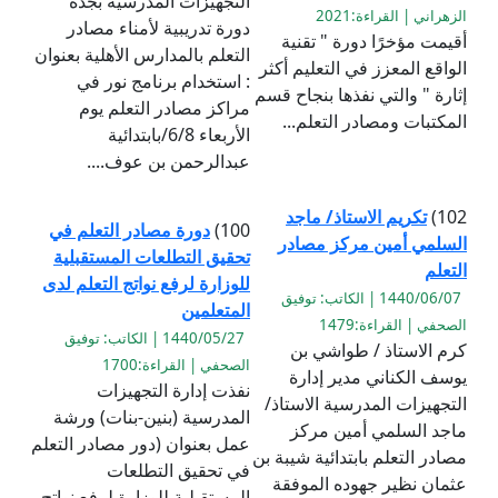
التجهيزات المدرسية بجدة
الزهراني | القراءة:2021
دورة تدريبية لأمناء مصادر
أقيمت مؤخرًا دورة " تقنية
التعلم بالمدارس الأهلية بعنوان
الواقع المعزز في التعليم أكثر
: استخدام برنامج نور في
إثارة " والتي نفذها بنجاح قسم
مراكز مصادر التعلم يوم
المكتبات ومصادر التعلم...
الأربعاء 6/8/بابتدائية
عبدالرحمن بن عوف....
102)
تكريم الاستاذ/ ماجد
100)
دورة مصادر التعلم في
السلمي أمين مركز مصادر
تحقيق التطلعات المستقبلية
التعلم
للوزارة لرفع نواتج التعلم لدى
1440/06/07 | الكاتب: توفيق
المتعلمين
الصحفي | القراءة:1479
1440/05/27 | الكاتب: توفيق
كرم الاستاذ / طواشي بن
الصحفي | القراءة:1700
يوسف الكناني مدير إدارة
نفذت إدارة التجهيزات
التجهيزات المدرسية الاستاذ/
المدرسية (بنين-بنات) ورشة
ماجد السلمي أمين مركز
عمل بعنوان (دور مصادر التعلم
مصادر التعلم بابتدائية شيبة بن
في تحقيق التطلعات
عثمان نظير جهوده الموفقة
المستقبلية للوزارة لرفع نواتج